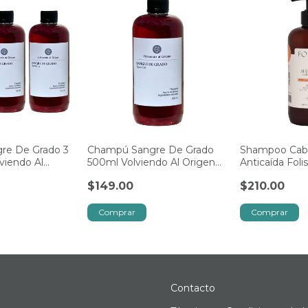
re De Grado 3
Champú Sangre De Grado
Shampoo Cabe
viendo Al
500ml Volviendo Al Origen
Anticaída Fol
Artesanal
Aceite De Co
$149.00
$210.00
Contacto