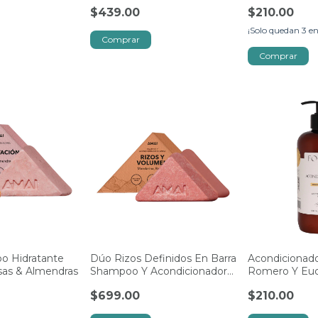
Romero
$439.00
$210.00
¡Solo quedan
3
en
o Hidratante
Dúo Rizos Definidos En Barra
Acondicionador
osas & Almendras
Shampoo Y Acondicionador
Romero Y Euca
Amai
500ml
$699.00
$210.00