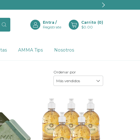
Entra
/
Carrito
(
0
)
Regístrate
$0.00
tas
AMMA Tips
Nosotros
Ordenar por