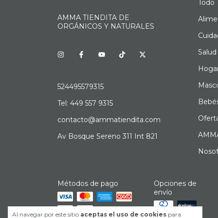
Todo
AMMA TIENDITA DE
Alime
ORGÁNICOS Y NATURALES
Cuida
Salud
Hoga
Masc
524495579315
Bebé
Tel: 449 557 9315
Ofert
contacto@ammatiendita.com
AMMA
Av Bosque Sereno 311 Int 821
Nosot
Métodos de pago
Opciones de
envío
Al navegar por este sitio
aceptas el uso de cookies
para