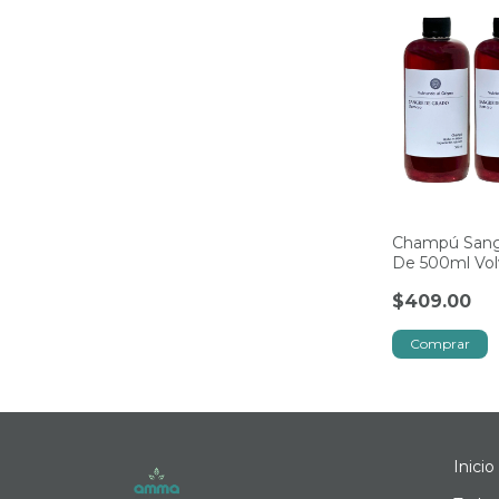
Champú Sang
De 500ml Vol
Origen
$409.00
Inicio