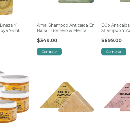
Linaza Y
Amai Shampoo Anticaída En
Dúo Anticaída
Soya 75ml
Barra | Romero & Menta
Shampoo Y Ac
ds
Amai
$349.00
$699.00