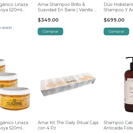
gánico Linaza
Amai Shampoo Brillo &
Dúo Hidratant
Soya 520ml
Suavidad En Barra | Vainilla Y
Shampoo Y Ac
Bergamo
Amai
$349.00
$699.00
 stock!
gánico Linaza
Amai Kit The Daily Ritual Caja
Shampoo Cabe
Soya 520ml
con 4 Pz
Anticaída Fol