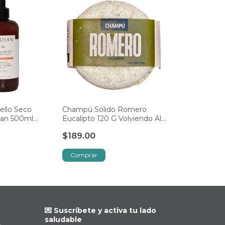
llo Seco
Champú Sólido Romero
isan 500ml
Eucalipto 120 G Volviendo Al
co
Origen
$189.00
💌 Suscríbete y activa tu lado
saludable