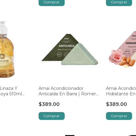
Linaza Y
Amai Acondicionador
Amai Acondic
Soya 510ml
Anticaída En Barra | Romero
Hidratante En 
ds
& Menta 90g
Almendras & 
$389.00
$389.00