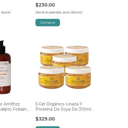
Folisan 500ml
$230.00
 stock!
¡No te lo pierdas, es el último!
 Antifrizz
5 Gel Orgánico Linaza Y
lipto Folisan
Proteína De Soya De 310ml
O B
$329.00