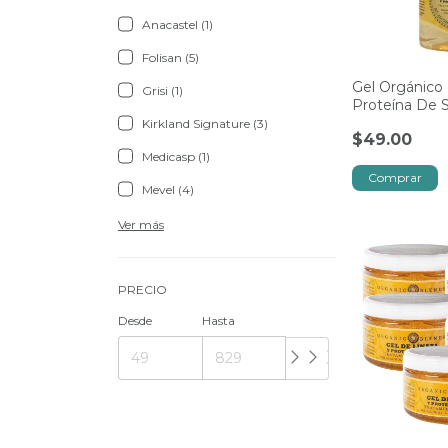
Anacastel (1)
Folisan (5)
Gel Orgánico 
Grisi (1)
Proteína De 
Organic Blen
Kirkland Signature (3)
$49.00
Medicasp (1)
Mevel (4)
Ver más
PRECIO
Desde
Hasta