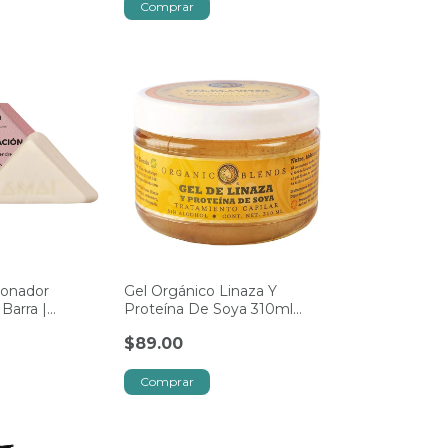
ionador
Gel Orgánico Linaza Y
Barra |
Proteína De Soya 310ml
Rosas
Organic Blends
$89.00