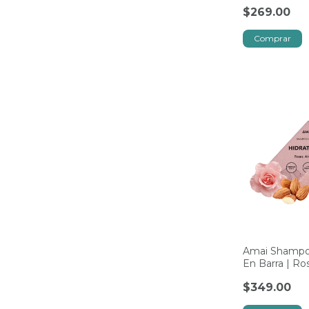
Organic
$269.00
Amai Shampo
En Barra | R
$349.00